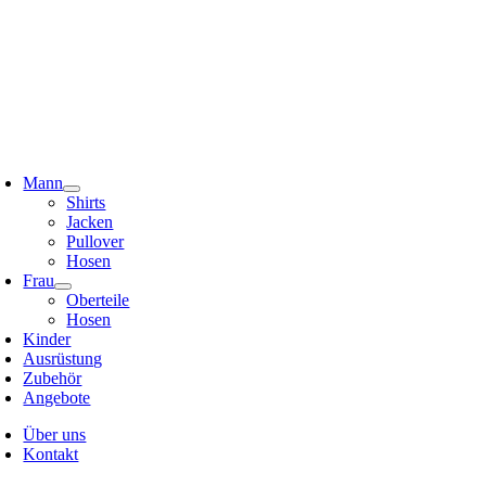
Zum
Inhalt
springen
oggle
avigation
Mann
Shirts
Jacken
Pullover
Hosen
Frau
Oberteile
Hosen
Kinder
Ausrüstung
Zubehör
Angebote
Über uns
Kontakt