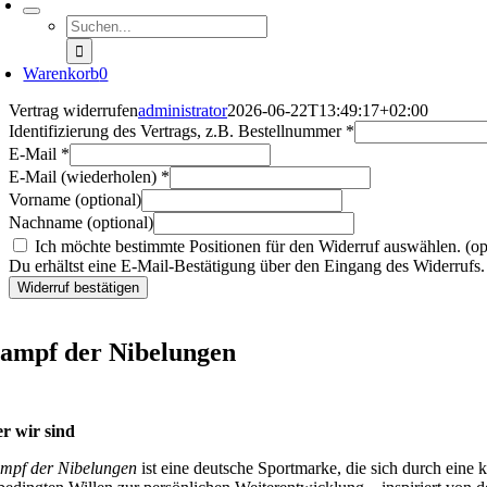
Suche
nach:
Warenkorb
0
Vertrag widerrufen
administrator
2026-06-22T13:49:17+02:00
Identifizierung des Vertrags, z.B. Bestellnummer
*
E-Mail
*
E-Mail (wiederholen)
*
Vorname
(optional)
Nachname
(optional)
Ich möchte bestimmte Positionen für den Widerruf auswählen.
(op
Du erhältst eine E-Mail-Bestätigung über den Eingang des Widerrufs. 
Widerruf bestätigen
ampf der Nibelungen
r wir sind
mpf der Nibelungen
ist eine deutsche Sportmarke, die sich durch eine 