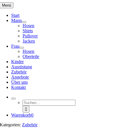
Zum
Menü
Inhalt
springen
Start
Mann
Hosen
Shirts
Pullover
Jacken
Frau
Hosen
Oberteile
Kinder
Ausrüstung
Zubehör
Angebote
Über uns
Kontakt
Suche
nach:
Warenkorb
0
Kategorien:
Zubehör