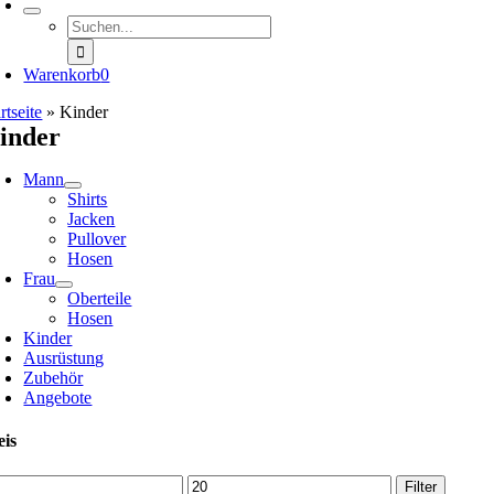
Suche
nach:
Warenkorb
0
rtseite
»
Kinder
inder
Mann
Shirts
Jacken
Pullover
Hosen
Frau
Oberteile
Hosen
Kinder
Ausrüstung
Zubehör
Angebote
eis
n.
Max.
Filter