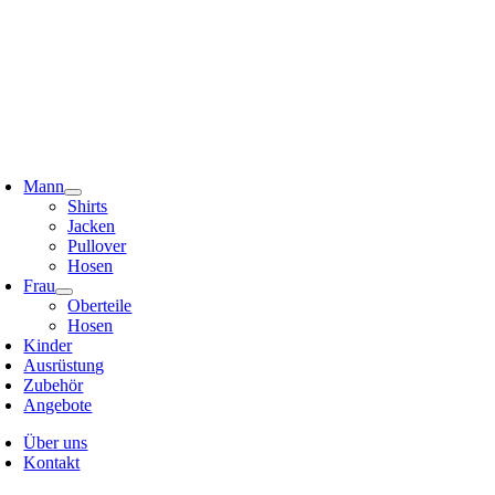
Zum
Inhalt
springen
oggle
avigation
Mann
Shirts
Jacken
Pullover
Hosen
Frau
Oberteile
Hosen
Kinder
Ausrüstung
Zubehör
Angebote
Über uns
Kontakt