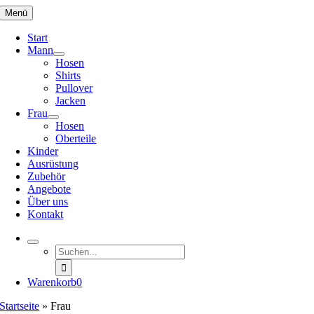
Zum
Menü
Inhalt
springen
Start
Mann
Hosen
Shirts
Pullover
Jacken
Frau
Hosen
Oberteile
Kinder
Ausrüstung
Zubehör
Angebote
Über uns
Kontakt
Suche
nach:
Warenkorb
0
Startseite
»
Frau