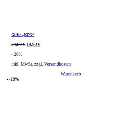
Girlie „KDN“
Ursprünglicher
Aktueller
24,90
€
19,90
€
Preis
Preis
- 20%
war:
ist:
24,90 €
19,90 €.
inkl. MwSt.
zzgl.
Versandkosten
Warenkorb
-18%