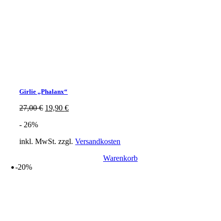
Girlie „Phalanx“
Ursprünglicher
Aktueller
27,00
€
19,90
€
Preis
Preis
- 26%
war:
ist:
27,00 €
19,90 €.
inkl. MwSt.
zzgl.
Versandkosten
Warenkorb
-20%