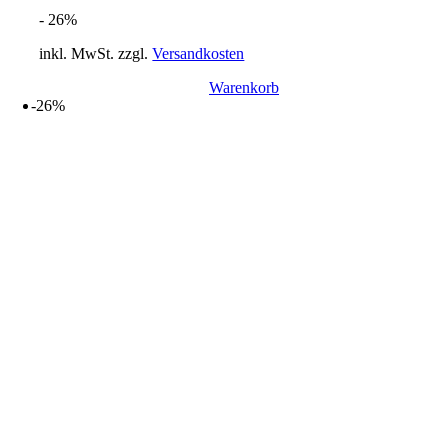
Preis
Preis
- 26%
war:
ist:
27,00 €
19,90 €.
inkl. MwSt.
zzgl.
Versandkosten
Warenkorb
-26%