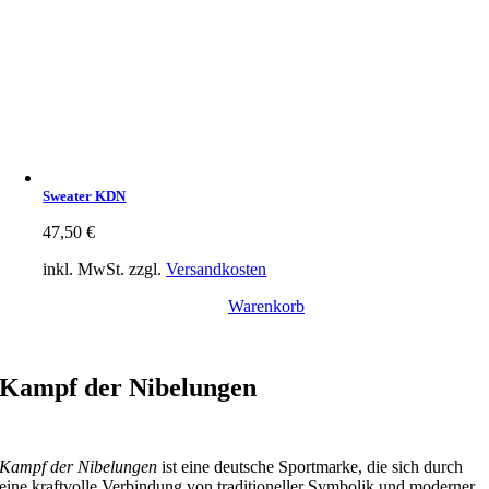
Sweater KDN
47,50
€
inkl. MwSt.
zzgl.
Versandkosten
Warenkorb
Kampf der Nibelungen
Kampf der Nibelungen
ist eine deutsche Sportmarke, die sich durch
eine kraftvolle Verbindung von traditioneller Symbolik und moderner