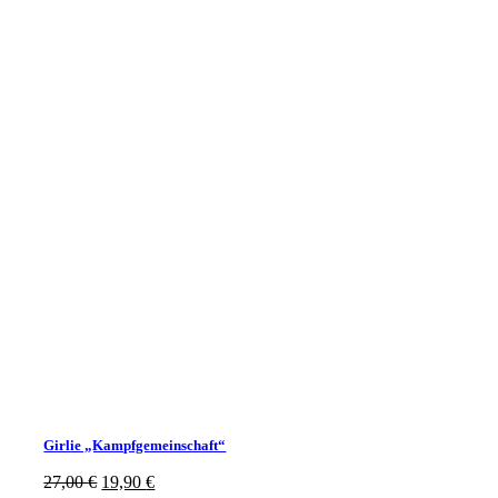
Girlie „Kampfgemeinschaft“
Ursprünglicher
Aktueller
27,00
€
19,90
€